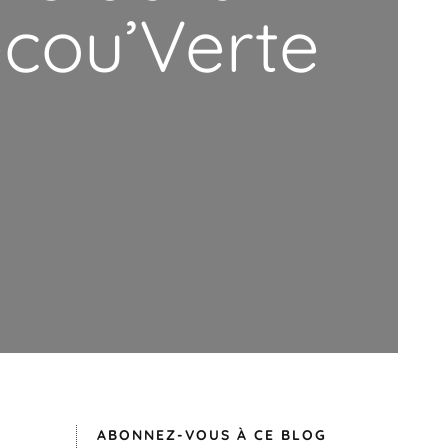
écou’Verte
ABONNEZ-VOUS À CE BLOG