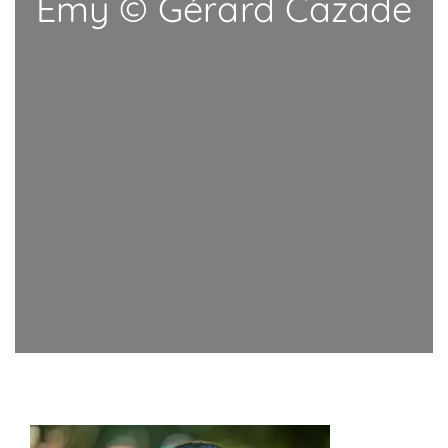
Emy © Gérard Cazade