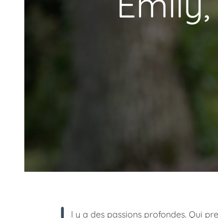
Émily,
l y a des passions profondes. Qui pre