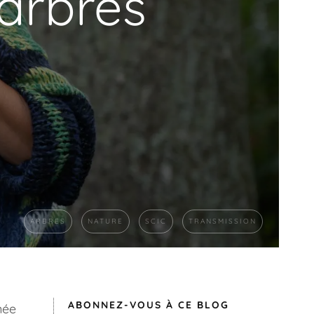
 arbres
ARBRES
NATURE
SCIC
TRANSMISSION
ABONNEZ-VOUS À CE BLOG
née