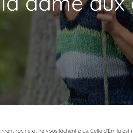
 la dame aux
nnent racine et ne vous lâchent plus. Celle d’Émily est 