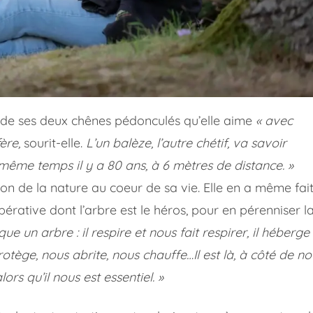
t de ses deux chênes pédonculés qu’elle aime
« avec
fère,
sourit-elle.
L’un balèze, l’autre chétif, va savoir
n même temps il y a 80 ans, à 6 mètres de distance. »
tion de la nature au coeur de sa vie. Elle en a même fai
érative dont l’arbre est le héros, pour en pérenniser l
que un arbre : il respire et nous fait respirer, il héberge
rotège, nous abrite, nous chauffe…Il est là, à côté de no
rs qu’il nous est essentiel. »