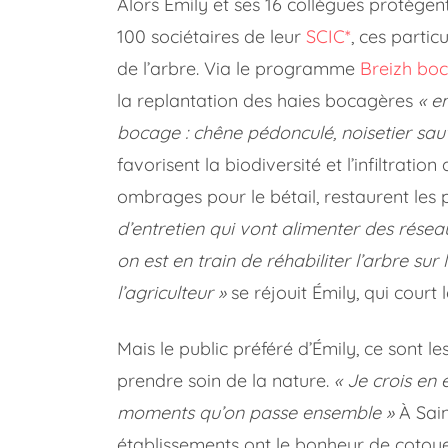
Alors Émily et ses 16 collègues protègent
100 sociétaires de leur
SCIC*
, ces partic
de l’arbre. Via le programme
Breizh bo
la replantation des haies bocagères
« e
bocage : chêne pédonculé, noisetier sauv
favorisent la biodiversité et l’infiltratio
ombrages pour le bétail, restaurent les
d’entretien qui vont alimenter des rése
on est en train de réhabiliter l’arbre sur l
l’agriculteur »
se réjouit Émily, qui court
Mais le public préféré d’Émily, ce sont les
prendre soin de la nature.
« Je crois en
moments qu’on passe ensemble »
À Sain
établissements ont le bonheur de cotoyer