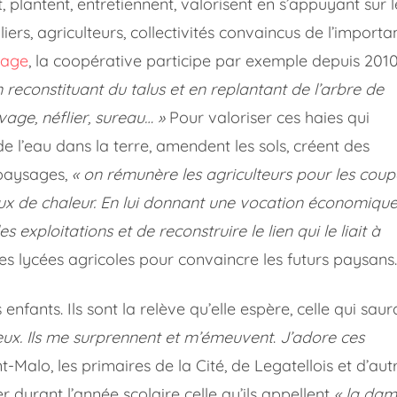
, plantent, entretiennent, valorisent en s’appuyant sur l
uliers, agriculteurs, collectivités convaincus de l’import
cage
, la coopérative participe par exemple depuis 201
n reconstituant du talus et en replantant de l’arbre de
age, néflier, sureau… »
Pour valoriser ces haies qui
n de l’eau dans la terre, amendent les sols, créent des
 paysages,
« on rémunère les agriculteurs pour les coup
aux de chaleur. En lui donnant une vocation économique
es exploitations et de reconstruire le lien qui le liait à
 les lycées agricoles pour convaincre les futurs paysans.
 enfants. Ils sont la relève qu’elle espère, celle qui saur
 eux. Ils me surprennent et m’émeuvent
.
J’adore ces
t-Malo, les primaires de la Cité, de Legatellois et d’aut
 durant l’année scolaire celle qu’ils appellent
« la da