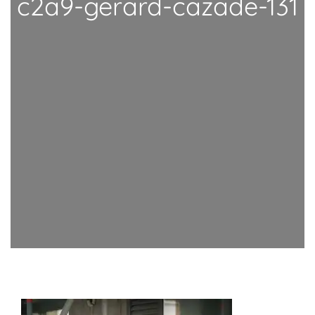
c2a9-gerard-cazade-131