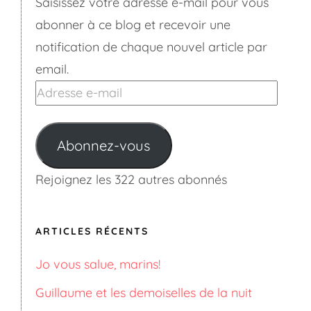
Saisissez votre adresse e-mail pour vous
abonner à ce blog et recevoir une
notification de chaque nouvel article par
email.
Adresse
e-
mail
Abonnez-vous
Rejoignez les 322 autres abonnés
ARTICLES RÉCENTS
Jo vous salue, marins!
Guillaume et les demoiselles de la nuit