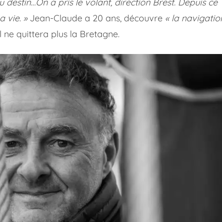
 destin…On a pris le volant, direction Brest. Depuis ce
a vie. »
Jean-Claude a 20 ans, découvre
« la navigatio
Il ne quittera plus la Bretagne.