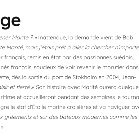
rge
ener Marité ? »
Inattendue, la demande vient de Bob
te Marité, mais j’étais prêt à aller la chercher n’importe
er français, remis en état par des passionnés suédois,
nnés français, soucieux de voir revenir le morutier dans
ette, dès la sortie du port de Stokholm en 2004, Jean-
sir et fierté »
. Son histoire avec Marité durera quelque
aritime et accueilleront pendant des semaines le tourn
gre le staf d’Étoile marine croisières et va naviguer av
ieux gréements et sur des bateaux modernes comme les
 »