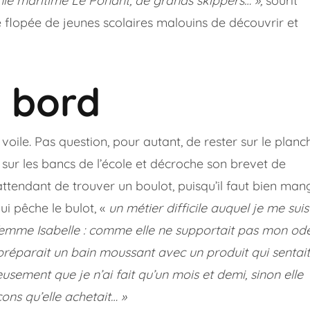
nie maritime Le Ponant, de grands skippers… »,
sourit
e flopée de jeunes scolaires malouins de découvrir et
 bord
oile. Pas question, pour autant, de rester sur le planc
 sur les bancs de l’école et décroche son brevet de
attendant de trouver un boulot, puisqu’il faut bien man
i pêche le bulot, «
un métier difficile
auquel
je m
e
suis
femme Isabelle : comme elle ne supportait pas mon ode
réparait un bain moussant avec un produit qui sentait
usement que je n’ai fait qu’un mois et demi, sinon elle
cons
qu’elle achetait… »