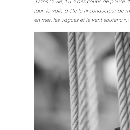
Dans la vie, il y a des coups de pouce du
jour, la voile a été le fil conducteur de m
en mer, les vagues et le vent soutenu ».