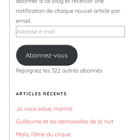
abonner à ce blog et recevoir une
notification de chaque nouvel article par
email.
Adresse
e-
mail
Abonnez-vous
Rejoignez les 322 autres abonnés
ARTICLES RÉCENTS
Jo vous salue, marins!
Guillaume et les demoiselles de la nuit
Malo, l’âme du cirque